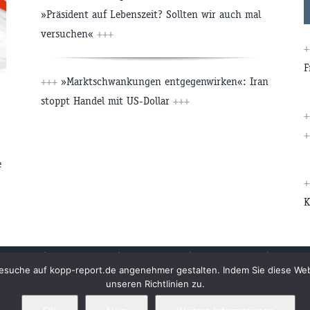
»Präsident auf Lebenszeit? Sollten wir auch mal
versuchen«
+++
F
+++
»Marktschwankungen entgegenwirken«: Iran
stoppt Handel mit US-Dollar
+++
+
e
K
Archiv
Impressum
Newsletter
Kopp Verlag
Datens
n Besuche auf kopp-report.de angenehmer gestalten. Indem Sie diese W
unseren Richtlinien zu.