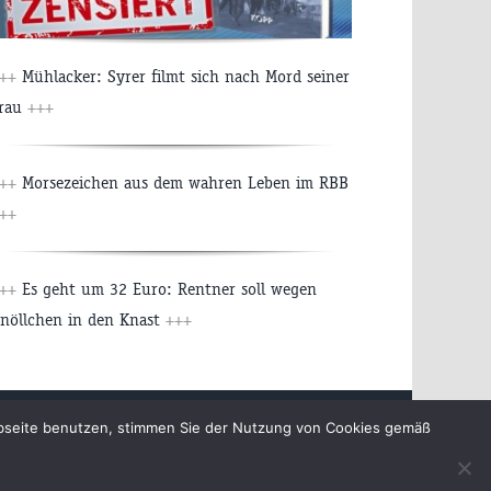
+++
Mühlacker: Syrer filmt sich nach Mord seiner
rau
+++
+++
Morsezeichen aus dem wahren Leben im RBB
++
+++
Es geht um 32 Euro: Rentner soll wegen
nöllchen in den Knast
+++
chutzerklärung
ebseite benutzen, stimmen Sie der Nutzung von Cookies gemäß