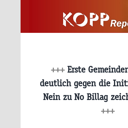
Zum
Inhalt
springen
+++
Erste Gemeinde
deutlich gegen die Initi
Nein zu No Billag zeic
+++