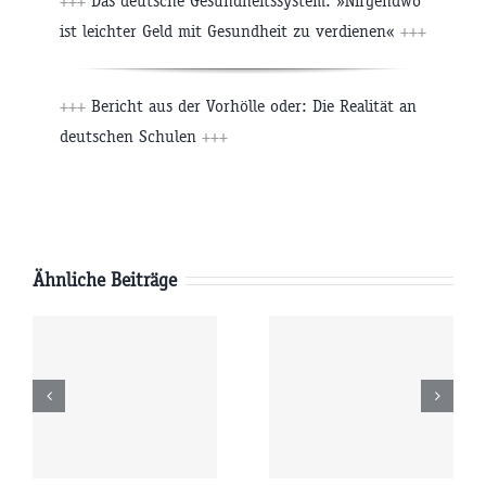
+++
Das deutsche Gesundheitssystem: »Nirgendwo
ist leichter Geld mit Gesundheit zu verdienen«
+++
+++
Bericht aus der Vorhölle oder: Die Realität an
deutschen Schulen
+++
Ähnliche Beiträge
Freitag
Donnerstag
6
07.08.2026
06.08.2026
r
09:00 Uhr
09:00 Uhr