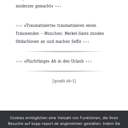
moderner gemacht«
+++
+++
»Traumatisierte« traumatisieren einen
Träumenden – München: Merkel-Gäste zünden
Obdachlosen an und machen Selfis
+++
+++
»Flüchtlinge« Ab in den Urlaub
+++
[quads id=1]
Beiträge
Archiv
Impressum
Newsletter
Cookies ermöglichen eine Vielzahl von Funktionen, die ihren
Besuche auf kopp-report.de angenehmer gestalten. Indem Sie
Kopp Verlag
Datenschutzerklärung