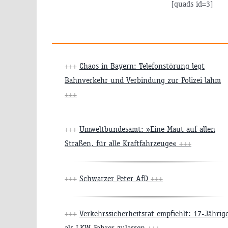
[quads id=3]
+++
Chaos in Bayern: Telefonstörung legt
Bahnverkehr und Verbindung zur Polizei lahm
+++
+++
Umweltbundesamt: »Eine Maut auf allen
Straßen, für alle Kraftfahrzeuge«
+++
+++
Schwarzer Peter AfD
+++
+++
Verkehrssicherheitsrat empfiehlt: 17-Jährig
als LKW-Fahrer zulassen
+++