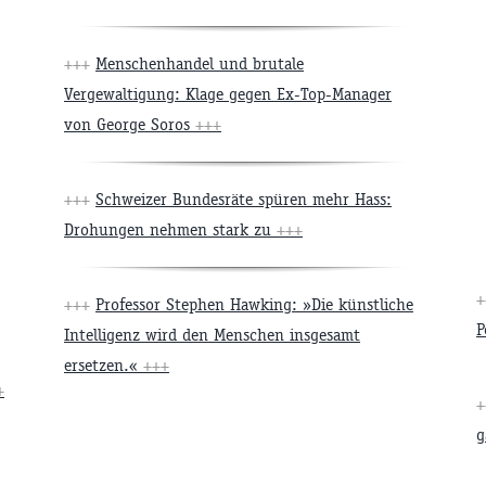
+++
Menschenhandel und brutale
Vergewaltigung: Klage gegen Ex-Top-Manager
von George Soros
+++
+++
Schweizer Bundesräte spüren mehr Hass:
Drohungen nehmen stark zu
+++
+++
Professor Stephen Hawking: »Die künstliche
P
Intelligenz wird den Menschen insgesamt
ersetzen.«
+++
+
g