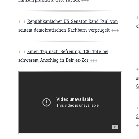
+++
Republikanischer US-Senator Rand Paul von
e
seinem demokratischen Nachbarn verprügelt
+++
+++
Einen Tag nach Befreiung: 100 Tote bei
schwerem Anschlag in Deir ez-Zor
+++
s
G
S
+