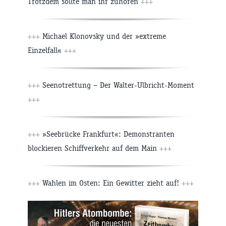
Trotzdem sollte man ihr zuhören
+++
+++
Michael Klonovsky und der »extreme
Einzelfall«
+++
+++
Seenotrettung – Der Walter-Ulbricht-Moment
+++
+++
»Seebrücke Frankfurt«: Demonstranten
blockieren Schiffverkehr auf dem Main
+++
+++
Wahlen im Osten: Ein Gewitter zieht auf!
+++