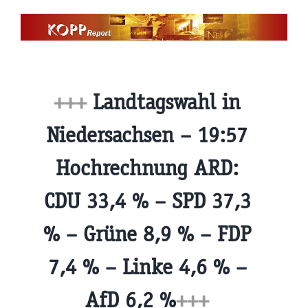
Zum
Inhalt
springen
+++
Landtagswahl in
Niedersachsen – 19:57
Hochrechnung ARD:
CDU 33,4 % – SPD 37,3
% – Grüne 8,9 % – FDP
7,4 % – Linke 4,6 % –
AfD 6,2 %
+++