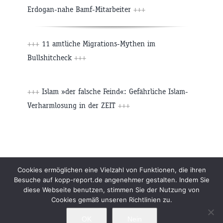
Erdogan-nahe Bamf-Mitarbeiter
+++
+++
11 amtliche Migrations-Mythen im
Bullshitcheck
+++
+++
Islam »der falsche Feind«: Gefährliche Islam-
Verharmlosung in der ZEIT
+++
Beiträge
Archiv
Impressum
Newsletter
Cookies ermöglichen eine Vielzahl von Funktionen, die ihren
Besuche auf kopp-report.de angenehmer gestalten. Indem Sie
Kopp Verlag
Datenschutzerklärung
diese Webseite benutzen, stimmen Sie der Nutzung von
Cookies gemäß unseren Richtlinien zu.
OK
Nein