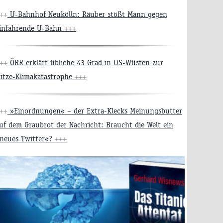
++
U-Bahnhof Neukölln: Räuber stößt Mann gegen
infahrende U-Bahn
+++
++
ÖRR erklärt übliche 43 Grad in US-Wüsten zur
itze-Klimakatastrophe
+++
++
»Einordnungen« – der Extra-Klecks Meinungsbutter
uf dem Graubrot der Nachricht: Braucht die Welt ein
neues Twitter«?
+++