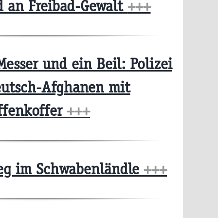
d an Freibad-Gewalt
+++
sser und ein Beil: Polizei
eutsch-Afghanen mit
ffenkoffer
+++
eg im Schwabenländle
+++