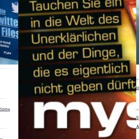
+
i
tion«
+
S
A