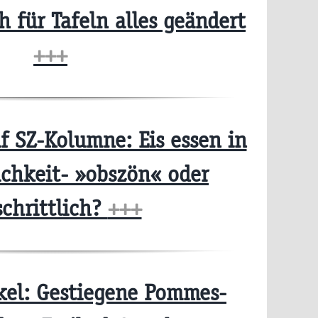
h für Tafeln alles geändert
+++
 SZ-Kolumne: Eis essen in
ichkeit- »obszön« oder
schrittlich?
+++
kel: Gestiegene Pommes-