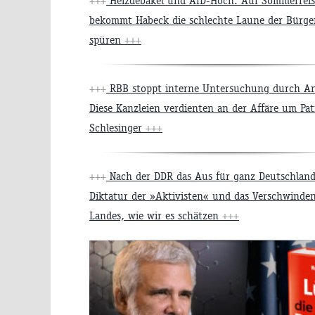
+++
Heizdebakel und AfD-Hoch: Auf Sommerreis
bekommt Habeck die schlechte Laune der Bürger
spüren
+++
+++
RBB stoppt interne Untersuchung durch An
Diese Kanzleien verdienten an der Affäre um Pat
Schlesinger
+++
+++
Nach der DDR das Aus für ganz Deutschland
Diktatur der »Aktivisten« und das Verschwinde
Landes, wie wir es schätzen
+++