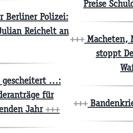
Preise Schul
Berliner Polizei:
Julian Reichelt an
+++
Macheten, Me
stoppt D
Wa
gescheitert …:
deranträge für
+++
Bandenkri
enden Jahr
+++