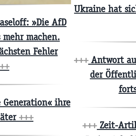
Ukraine hat sic
aseloff: »Die AfD
s mehr machen.
ächsten Fehler
+++
Antwort auf
++
der Öffentl
fort
e Generation« ihre
täter
+++
+++
Zeit-Arti