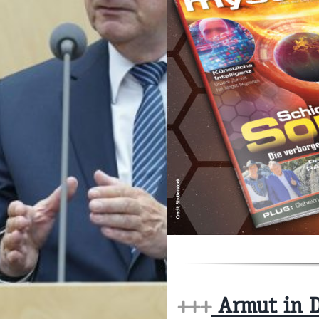
+++
Armut in D