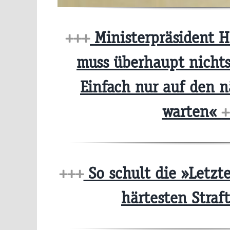
+++
Ministerpräsident H
muss überhaupt nicht
Einfach nur auf den n
warten«
+
+++
So schult die »Letzt
härtesten Straf