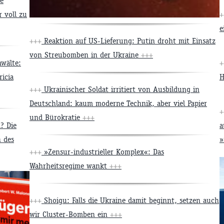
e
 voll zu
+
e
+++
Reaktion auf US-Lieferung: Putin droht mit Einsatz
von Streubomben in der Ukraine
+++
wälte:
+
ricia
H
+++
Ukrainischer Soldat irritiert von Ausbildung in
Deutschland: kaum moderne Technik, aber viel Papier
+
und Bürokratie
+++
? Die
a
n des
»
+++
»Zensur-industrieller Komplex«: Das
Wahrheitsregime wankt
+++
+++
Shoigu: Falls die Ukraine damit beginnt, setzen auch
wir Cluster-Bomben ein
+++