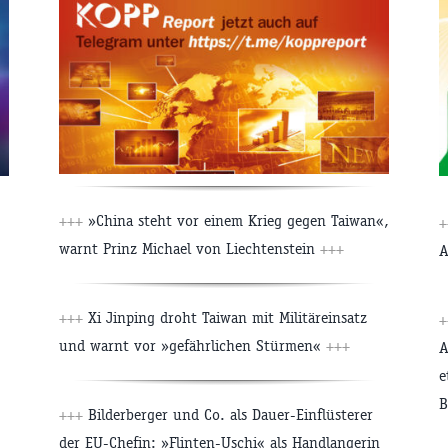
+++
»China steht vor einem Krieg gegen Taiwan«,
+
warnt Prinz Michael von Liechtenstein
+++
A
+++
Xi Jinping droht Taiwan mit Militäreinsatz
+
und warnt vor »gefährlichen Stürmen«
+++
A
e
B
+++
Bilderberger und Co. als Dauer-Einflüsterer
der EU-Chefin: »Flinten-Uschi« als Handlangerin