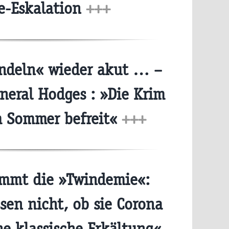
e-Eskalation
+++
ndeln« wieder akut … –
neral Hodges : »Die Krim
m Sommer befreit«
+++
mmt die »Twindemie«:
en nicht, ob sie Corona
e klassische Erkältung«