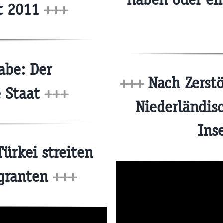
it 2011
+++
be: Der
+++
Nach Zerstö
e Staat
+++
Niederländis
Ins
ürkei streiten
igranten
+++