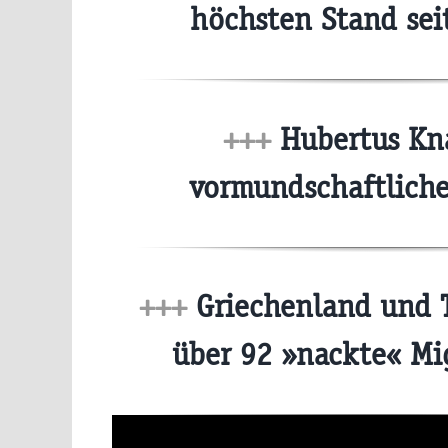
höchsten Stand se
+++
Hubertus Kna
vormundschaftlich
+++
Griechenland und T
über 92 »nackte« M