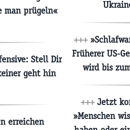
Ukrain
e man prügeln«
+++
»Schlafwa
Früherer US-Ge
ensive: Stell Dir
wird bis zu
keiner geht hin
+++
Jetzt ko
»Menschen wiss
n erreichen
haben oder ein