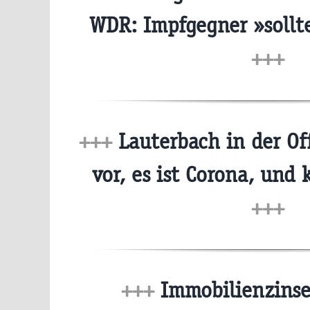
WDR: Impfgegner »sollt
+++
+++
Lauterbach in der Off
vor, es ist Corona, und 
+++
+++
Immobilienzinse