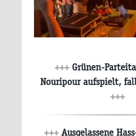
+++
Grünen-Parteita
Nouripour aufspielt, fa
+++
+++
Ausgelassene Has