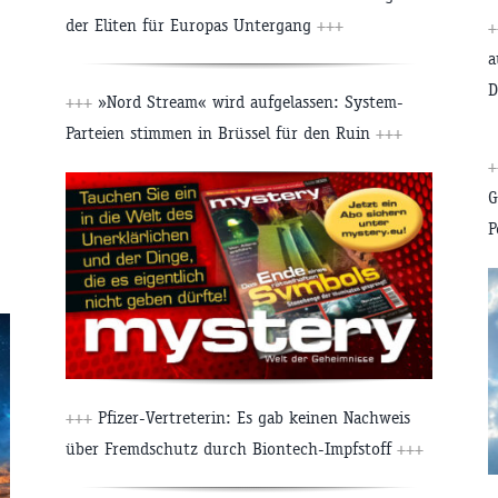
der Eliten für Europas Untergang
+++
+
a
D
+++
»Nord Stream« wird aufgelassen: System-
Parteien stimmen in Brüssel für den Ruin
+++
+
G
P
+++
Pfizer-Vertreterin: Es gab keinen Nachweis
über Fremdschutz durch Biontech-Impfstoff
+++