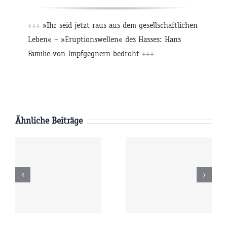
+++
»Ihr seid jetzt raus aus dem gesellschaftlichen
Leben« – »Eruptionswellen« des Hasses: Hans
Familie von Impfgegnern bedroht
+++
Ähnliche Beiträge
Donnerstag
Mittwoch
6
06.08.2026
05.08.2026
r
09:00 Uhr
09:00 Uhr