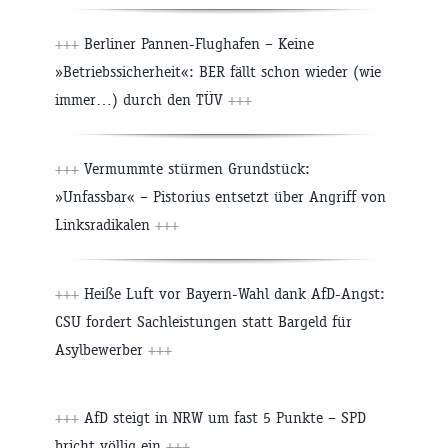
+++
Berliner Pannen-Flughafen – Keine
»Betriebssicherheit«: BER fällt schon wieder (wie
immer…) durch den TÜV
+++
+++
Vermummte stürmen Grundstück:
»Unfassbar« – Pistorius entsetzt über Angriff von
Linksradikalen
+++
+++
Heiße Luft vor Bayern-Wahl dank AfD-Angst:
CSU fordert Sachleistungen statt Bargeld für
Asylbewerber
+++
+++
AfD steigt in NRW um fast 5 Punkte – SPD
bricht völlig ein
+++