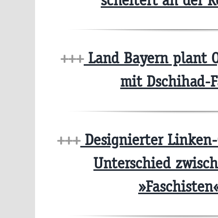
scheitert an der R
+++
Land Bayern plant 
mit Dschihad-
+++
Designierter Linken-
Unterschied zwisc
»Faschisten