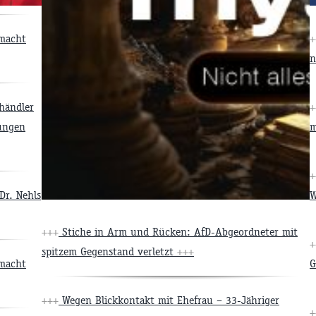
 macht
+
n
händler
+
ungen
m
+
Dr. Nehls
W
+++
Stiche in Arm und Rücken: AfD-Abgeordneter mit
+
spitzem Gegenstand verletzt
+++
 macht
G
+++
Wegen Blickkontakt mit Ehefrau – 33-Jähriger
+