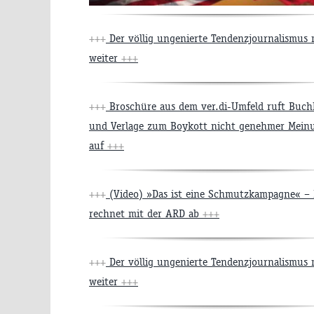
+++
Der völlig ungenierte Tendenzjournalismus
weiter
+++
+++
Broschüre aus dem ver.di-Umfeld ruft Buch
und Verlage zum Boykott nicht genehmer Mein
auf
+++
+++
(Video) »Das ist eine Schmutzkampagne« – 
rechnet mit der ARD ab
+++
+++
Der völlig ungenierte Tendenzjournalismus
weiter
+++