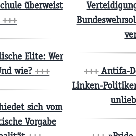
chule überweist
Verteidigung
k
+++
Bundeswehrsol
ve
ische Elite: Wer
 Und wie?
+++
+++
Antifa-D
Linken-Politike
unlie
iedet sich vom
tische Vorgabe