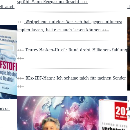
sprüht Mann Reizgas ins Gesicht
+++
lt auch
d
+++
Weitgehend nutzlos: Wer sich hat gegen Influenza
impfen lassen, hätte es auch lassen können
+++
+++
Teures Masken-Urteil: Bund droht Millionen-Zahlung
+++
+++
BEx-ZDF-Mann: Ich schäme mich für meinen Sender
+++
+
nkrat
D
R