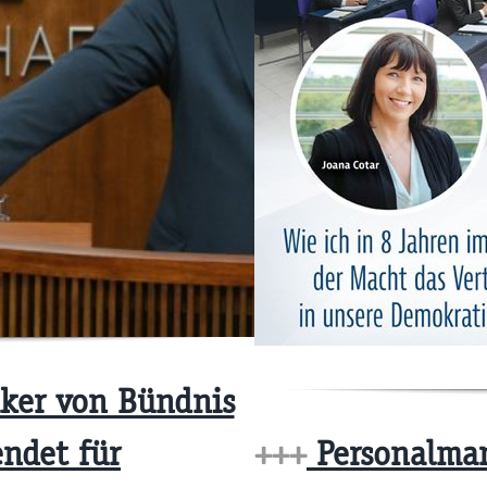
iker von Bündnis
ndet für
+++
Personalman