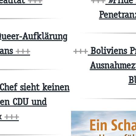
ealität
+++
+++
»Pride 
Penetranz
Queer-Aufklärung
Fans
+++
+++
Boliviens P
Ausnahmezu
B
Chef sieht keinen
hen CDU und
«
+++