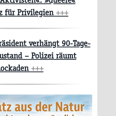
Aktivisten«: »Queere«
 für Privilegien
+++
räsident verhängt 90-Tage-
stand – Polizei räumt
lockaden
+++