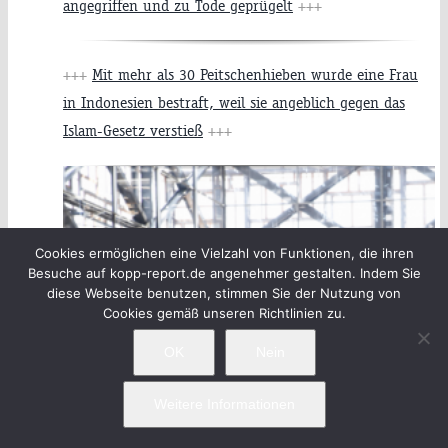
angegriffen und zu Tode geprügelt
+++
+++
Mit mehr als 30 Peitschenhieben wurde eine Frau
in Indonesien bestraft, weil sie angeblich gegen das
Islam-Gesetz verstieß
+++
Cookies ermöglichen eine Vielzahl von Funktionen, die ihren
Besuche auf kopp-report.de angenehmer gestalten. Indem Sie
diese Webseite benutzen, stimmen Sie der Nutzung von
Cookies gemäß unseren Richtlinien zu.
OK
Nein
Weitere Informationen