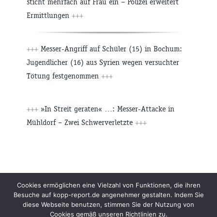
sticht mehrfach auf Frau ein – Polizei erweitert
Ermittlungen
+++
+++
Messer-Angriff auf Schüler (15) in Bochum:
Jugendlicher (16) aus Syrien wegen versuchter
Tötung festgenommen
+++
+++
»In Streit geraten« …: Messer-Attacke in
Mühldorf – Zwei Schwerverletzte
+++
Beiträge
Archiv
Impressum
Newsletter
Cookies ermöglichen eine Vielzahl von Funktionen, die ihren
Besuche auf kopp-report.de angenehmer gestalten. Indem Sie
Kopp Verlag
Datenschutzerklärung
diese Webseite benutzen, stimmen Sie der Nutzung von
Cookies gemäß unseren Richtlinien zu.