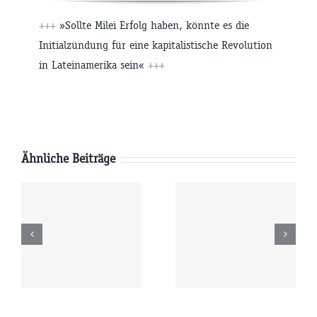
+++
»Sollte Milei Erfolg haben, könnte es die
Initialzündung für eine kapitalistische Revolution
in Lateinamerika sein«
+++
Ähnliche Beiträge
Donnerstag
Mittwoch
6
06.08.2026
05.08.2026
r
09:00 Uhr
09:00 Uhr