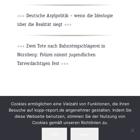
+++
Deutsche Asylpolitik – wenn die Ideologie
über die Realität siegt
+++
+++
Zwei Tote nach Bahnsteigschlägerei in
Nürnberg: Polizei nimmt jugendlichen
Tatverdächtigen fest
+++
Beiträge
Archiv
Impressum
Newsletter
Cookies ermöglichen eine Vielzahl von Funktionen, die ihren
Besuche auf kopp-report.de angenehmer gestalten. Indem Sie
Kopp Verlag
Datenschutzerklärung
diese Webseite benutzen, stimmen Sie der Nutzung von
Cookies gemäß unseren Richtlinien zu.
OK
Nein