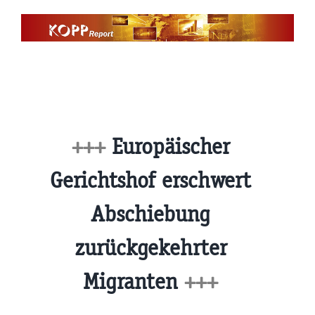
Zum
Inhalt
springen
+++
Europäischer
Gerichtshof erschwert
Abschiebung
zurückgekehrter
Migranten
+++