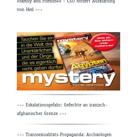
»Family and Friends«« – CSU fordert Aufklärung
von Heil
+++
+++
Eskalationsgefahr: Gefechte an iranisch-
afghanischer Grenze
+++
+++
Transsexualitäts-Propaganda: Archäologen