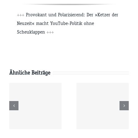
+++
Provokant und Polarisierend: Der »Ketzer der
Neuzeit« macht YouTube-Politik ohne
Scheuklappen
+++
Ähnliche Beiträge
Freitag
Donnerstag
6
07.08.2026
06.08.2026
r
09:00 Uhr
09:00 Uhr