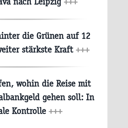
lava nach Leipzig
+++
hinter die Grünen auf 12
eiter stärkste Kraft
+++
fen, wohin die Reise mit
albankgeld gehen soll: In
ale Kontrolle
+++