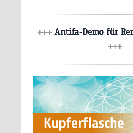
+++
Antifa-Demo für Rem
+++