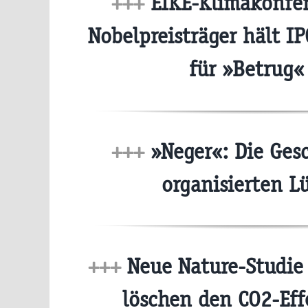
+++
EIKE-Klimakonfer
Nobelpreisträger hält I
für »Betrug
+++
»Neger«: Die Ges
organisierten 
+++
Neue Nature-Studie 
löschen den CO2-Ef