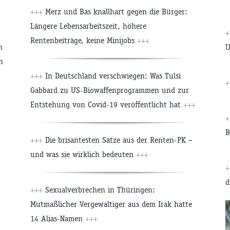
+++
Merz und Bas knallhart gegen die Bürger:
Längere Lebensarbeitszeit, höhere
+
Rentenbeiträge, keine Minijobs
+++
n
U
n
+++
In Deutschland verschwiegen: Was Tulsi
+
Gabbard zu US-Biowaffenprogrammen und zur
Entstehung von Covid-19 veröffentlicht hat
+++
+
B
+++
Die brisantesten Sätze aus der Renten-PK –
und was sie wirklich bedeuten
+++
+
d
+++
Sexualverbrechen in Thüringen:
Mutmaßlicher Vergewaltiger aus dem Irak hatte
14 Alias-Namen
+++