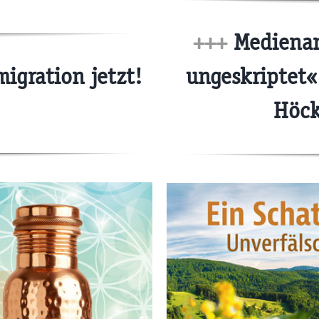
+++
Medienan
igration jetzt!
ungeskriptet
Höck