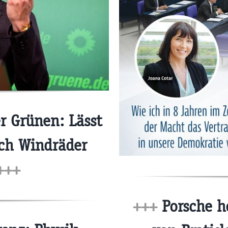
r Grünen: Lässt
rch Windräder
+++
+++
Porsche h