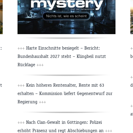
:
+++
Harte Einschnitte besiegelt – Bericht:
+
Bundeshaushalt 2027 steht – Klingbeil nutzt
b
Rücklage
+++
+
t
+++
Kein höheres Rentenalter, Rente mit 63
d
erhalten – Kommission liefert Gegenentwurf zur
Regierung
+++
+
a
+++
Nach Clan-Gewalt in Göttingen: Polizei
erhöht Präsenz und regt Abschiebungen an
+++