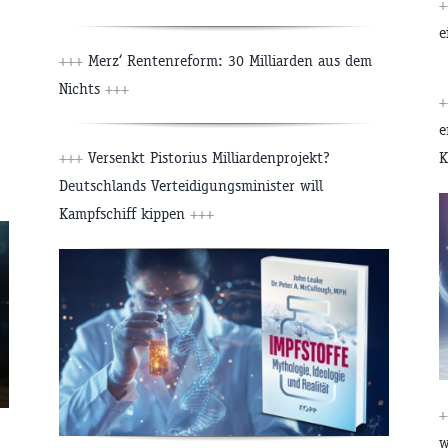
+
e
+++
Merz‘ Rentenreform: 30 Milliarden aus dem
Nichts
+++
+
e
+++
Versenkt Pistorius Milliardenprojekt?
K
Deutschlands Verteidigungsminister will
Kampfschiff kippen
+++
+
w