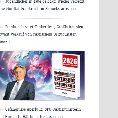
++
Jugendlicher in Falle gelockt: Wieder versetzt
ine Mordtat Frankreich in Schockstarre,
+++
++
Frankreich setzt Tanker fest, Großbritannien
rwägt Verkauf von russischem Öl zugunsten
iews
+++
++
Gefängnisse überfüllt: SPÖ-Justizministerin
ill Hunderte Häftlinge freilassen
+++