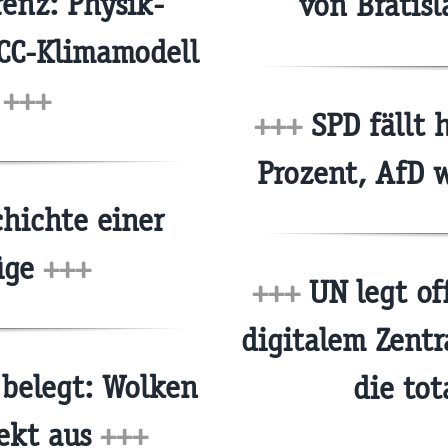
enz: Physik-
von Bratis
PCC-Klimamodell
«
+++
+++
SPD fällt 
Prozent, AfD w
chichte einer
Lüge
+++
+++
UN legt of
digitalem Zentr
belegt: Wolken
die tot
fekt aus
+++