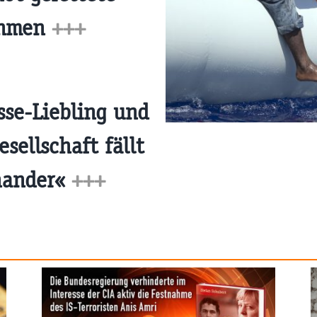
ehmen
+++
sse-Liebling und
sellschaft fällt
nander«
+++