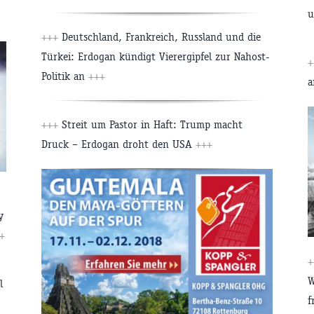
u
+++
Deutschland, Frankreich, Russland und die
Türkei: Erdogan kündigt Vierergipfel zur Nahost-
Politik an
+++
a
+++
Streit um Pastor in Haft: Trump macht
Druck – Erdogan droht den USA
+++
y
+
W
l
f