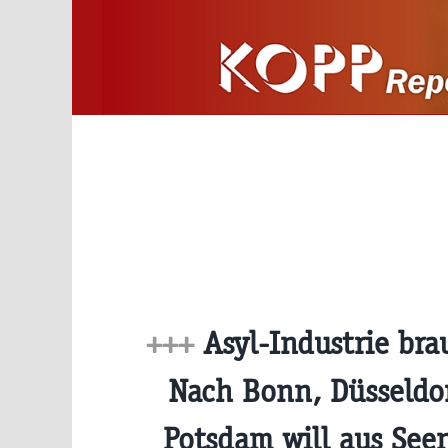
Zum
Inhalt
springen
+++
Asyl-Industrie br
Nach Bonn, Düsseldo
Potsdam will aus See