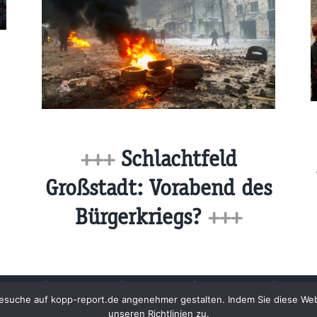
+++
Schlachtfeld
Großstadt: Vorabend des
Bürgerkriegs?
+++
Archiv
Impressum
Newsletter
Kopp Verlag
Datens
n Besuche auf kopp-report.de angenehmer gestalten. Indem Sie diese W
unseren Richtlinien zu.