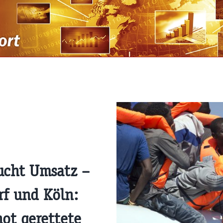
aucht Umsatz –
rf und Köln:
not gerettete