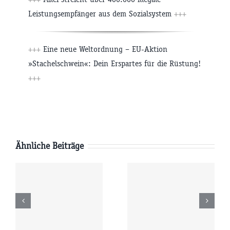
Leistungsempfänger aus dem Sozialsystem
+++
+++
Eine neue Weltordnung – EU-Aktion
»Stachelschwein«: Dein Erspartes für die Rüstung!
+++
Ähnliche Beiträge
Samstag
Freitag
6
08.08.2026
07.08.2026