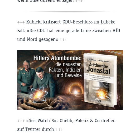
wenn »die Guten« es sagen
+++
+++
Kubicki kritisiert CDU-Beschluss im Lübcke
Fall: »Die CDU hat eine gerade Linie zwischen AfD
und Mord gezogen«
+++
+++
»Sea-Watch 3«: Chebli, Polenz & Co drehen
auf Twitter durch
+++