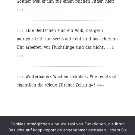
Gönner weil er ihn für einen reichen Juden hielt
+++
+++
»Die Deutschen sind ein Volk, das gern
morgens früh um sechs aufsteht und bis achtzehn
Uhr arbeitet, wir Flüchtlinge sind das nicht. …«
+++
+++
Winterbauers Wochenrückblick: Wie rechts ist
eigentlich die »Neue Zürcher Zeitung«?
+++
Beiträge
Archiv
Impressum
Newsletter
Cookies ermöglichen eine Vielzahl von Funktionen, die ihren
Besuche auf kopp-report.de angenehmer gestalten. Indem Sie
Kopp Verlag
Datenschutzerklärung