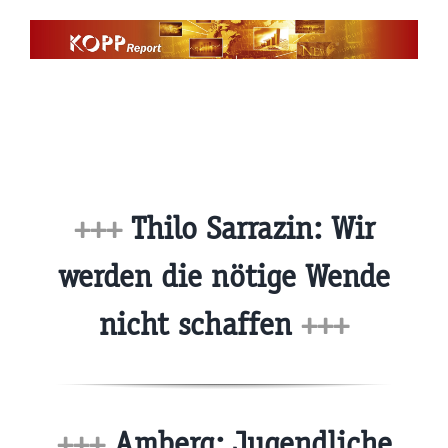
Zum
Inhalt
springen
+++
Thilo Sarrazin: Wir
werden die nötige Wende
nicht schaffen
+++
+++
Amberg: Jugendliche