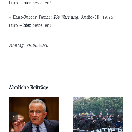
Euro –
hier
bestellen!
» Hans-Jürgen Papier:
Die Warnung
, Audio-CD, 19,95
Euro –
hier
bestellen!
tsminister
Montag, 29.06.2020
P
Ähnliche Beiträge
AfD-
Pläne:
Parteitag:
e
Werden die
Wird die
USA
Terroristen-