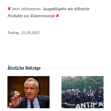
✘
Jetzt informieren:
Ausgeklügelte wie hilfreiche
Produkte zur Krisenvorsorge
✘
tsminister
Freitag, 21.05.2021
P
Ähnliche Beiträge
AfD-
Pläne:
Parteitag:
e
Werden die
Wird die
USA
Terroristen-
kungen
Russland