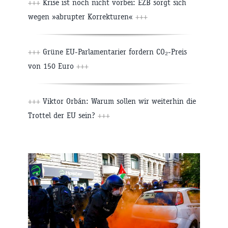
+++
Krise ist noch nicht vorbei: EZB sorgt sich
wegen »abrupter Korrekturen«
+++
+++
Grüne EU-Parlamentarier fordern CO₂-Preis
von 150 Euro
+++
+++
Viktor Orbán: Warum sollen wir weiterhin die
Trottel der EU sein?
+++