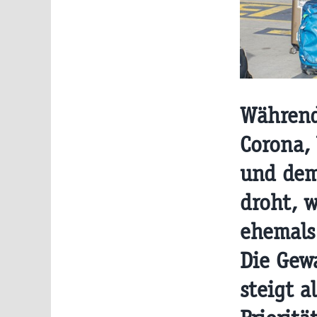
Während
Corona,
und dem
droht, 
ehemals
Die Gew
steigt a