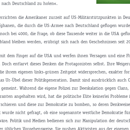
 nach Deutschland zu holen«.
errichten die Amerikaner zurzeit auf US-Militärstützpunkten in De
Afghanen, die durch die US-Armee nach Deutschland geflogen wurd
och bei 4000, die Frage, ob diese Tausende weiter in die USA gefl
hland bleiben werden, erübrigt sich nach den Geschehnissen seit 20
 mit dem Finger auf die USA und werfen ihnen Versagen und eine F
 Doch entlarvt dieses Denken die Protagonisten selbst. Ihre Weige
ie ihrem eigenen links-grünen Zeitgeist widersprechen, exakter for
das Ur-Übel dieser Politikgeneration. Damit sind ausdrücklich auch 
 gemeint. Während die eigene Polizei zur Deeskalation gegen Clans,
ranten angehalten wird, hat die politische Elite keinerlei Probleme
schieren und diese zur Demokratie zu bomben, so deren Denkweise
k wurde nicht gefragt, ob eine sogenannte westliche Demokratie fü
wäre. Politik und Medien bedienen sich zur Manipulation der deuts
er üblichen Vorgehensweise. Sie pushen Aktivisten aus der eigenen 