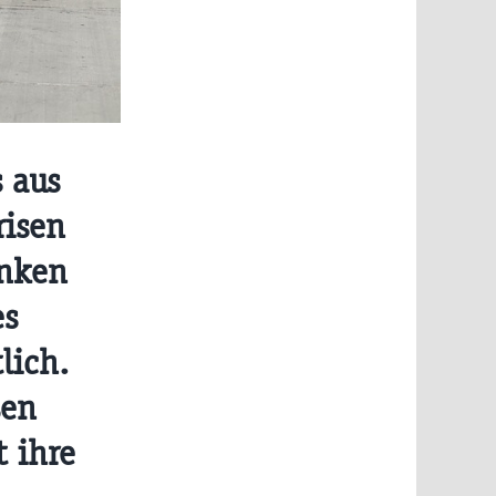
 aus
risen
inken
es
lich.
ßen
t ihre