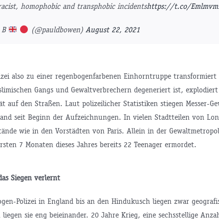
racist, homophobic and transphobic incidents
https://t.co/Emlmv
l B
(@pauldbowen)
August 22, 2021
izei also zu einer regenbogenfarbenen Einhorntruppe transformier
limischen Gangs und Gewaltverbrechern degeneriert ist, explodiert
ät auf den Straßen. Laut polizeilicher Statistiken stiegen Messer-Ge
and seit Beginn der Aufzeichnungen. In vielen Stadtteilen von Lo
stände wie in den Vorstädten von Paris. Allein in der Gewaltmetrop
rsten 7 Monaten dieses Jahres bereits 22 Teenager ermordet.
das Siegen verlernt
gen-Polizei in England bis an den Hindukusch liegen zwar geografi
liegen sie eng beieinander. 20 Jahre Krieg, eine sechsstellige Anza