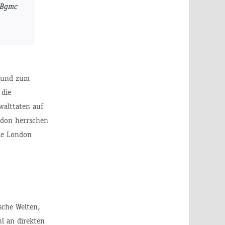
mBgmc
t und zum
 die
walttaten auf
ndon herrschen
ole London
sche Welten,
hl an direkten