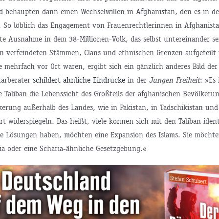
 behaupten dann einen Wechselwillen in Afghanistan, den es in de
. So löblich das Engagement von Frauenrechtlerinnen in Afghanista
ute Ausnahme in dem 38-Millionen-Volk, das selbst untereinander se
n verfeindeten Stämmen, Clans und ethnischen Grenzen aufgeteilt 
e mehrfach vor Ort waren, ergibt sich ein gänzlich anderes Bild der
itärberater
schildert ähnliche Eindrücke
in der
Jungen Freiheit
: »Es
ie Taliban die Lebenssicht des Großteils der afghanischen Bevölker
kerung außerhalb des Landes, wie in Pakistan, in Tadschikistan und
ert widerspiegeln. Das heißt, viele können sich mit den Taliban ident
e Lösungen haben, möchten eine Expansion des Islams. Sie möchte
ia oder eine Scharia-ähnliche Gesetzgebung.«