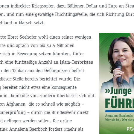
onen indirekter Kriegsopfer, dazu Billionen Dollar und Euro an Steu
n, und nun eine gewaltige Flüchtlingswelle, die sich Richtung Eur
chland in Marsch setzt.
tte Horst Seehofer wohl einen seiner wenigen
te und sprach von bis zu 5 Millionen
ie sich in Bewegung setzen könnten. Unter
h eine fünfstellige Anzahl an Islam-Terroristen
n den Taliban aus den Gefängnissen befreit
ieser Stelle bereits berichtet wurde. Die
 bereitet nicht etwa eine konsequente
und -kontrolle vor, sondern überbietet sich mit
von Afghanen, die so schnell wie möglich –
süberprüfung – durch die Bundeswehr direkt
d geflogen werden sollen. Die grüne
tin« Annalena Baerbock fordert »mehr als