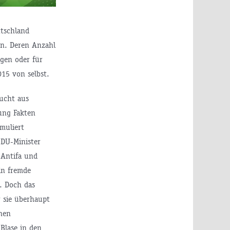
utschland
en. Deren Anzahl
ogen oder für
15 von selbst.
lucht aus
rung Fakten
muliert
CDU-Minister
 Antifa und
 in fremde
. Doch das
r sie überhaupt
chen
Blase in den