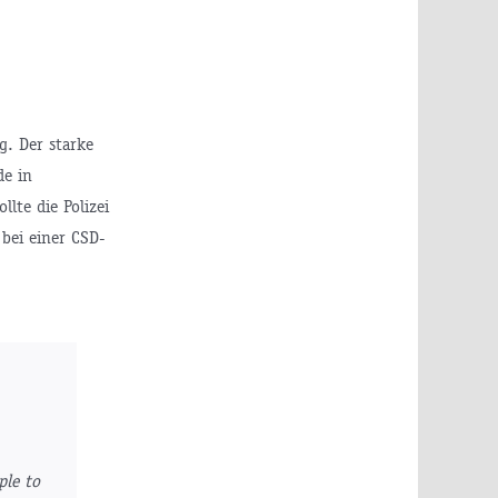
g. Der starke
de in
lte die Polizei
bei einer CSD-
ple to