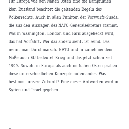
Für Europa wie den Nahen Osten sind die Kampflinien
klar. Russland beachtet die geltenden Regeln des
Völkerrechts. Auch in allen Punkten der Vorwurfs-Suada,
die aus den Aussagen des NATO-Generalsekretärs stammt.
Was in Washington, London und Paris ausgeheckt wird,
das hat Vorfahrt. Wer das anders sieht, ist Feind. Das
nennt man Durchmarsch. NATO und in zunehmendem
Maße auch EU bedeutet Krieg und das jetzt schon seit
1999. Sowohl in Europa als auch im Nahen Osten prallen
diese unterschiedlichen Konzepte aufeinander. Was
bestimmt unsere Zukunft? Eine dieser Antworten wird in
tsminister
Syrien und Israel gegeben.
P