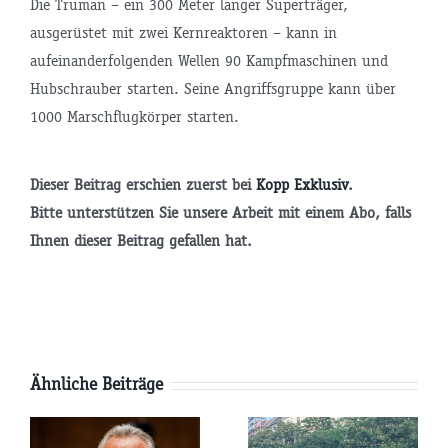
Die Truman – ein 300 Meter langer Superträger,
ausgerüstet mit zwei Kernreaktoren – kann in
aufeinanderfolgenden Wellen 90 Kampfmaschinen und
Hubschrauber starten. Seine Angriffsgruppe kann über
1000 Marschflugkörper starten.
Dieser Beitrag erschien zuerst bei
Kopp Exklusiv
.
Bitte unterstützen Sie unsere Arbeit mit einem Abo, falls
tsminister
Ihnen dieser Beitrag gefallen hat.
P
Ähnliche Beiträge
AfD-
Pläne:
Parteitag: