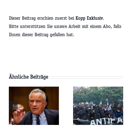
Dieser Beitrag erschien zuerst bei
Kopp Exklusiv
.
Bitte unterstützen Sie unsere Arbeit mit einem Abo, falls
tsminister
Ihnen dieser Beitrag gefallen hat.
P
Ähnliche Beiträge
AfD-
Pläne:
Parteitag:
e
Werden die
Wird die
USA
Terroristen-
kungen
Russland
Antifa