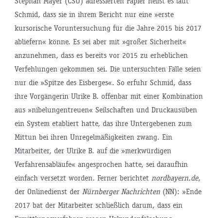
Stephan Mayer (CSU) adressierten Papier heißt es laut
Schmid, dass sie in ihrem Bericht nur eine »erste
kursorische Voruntersuchung für die Jahre 2015 bis 2017
abliefern« könne. Es sei aber mit »großer Sicherheit«
anzunehmen, dass es bereits vor 2015 zu erheblichen
Verfehlungen gekommen sei. Die untersuchten Fälle seien
nur die »Spitze des Eisberges«. So erfuhr Schmid, dass
ihre Vorgängerin Ulrike B. offenbar mit einer Kombination
aus »nibelungentreuen« Seilschaften und Druckausüben
ein System etabliert hatte, das ihre Untergebenen zum
Mittun bei ihren Unregelmäßigkeiten zwang. Ein
Mitarbeiter, der Ulrike B. auf die »merkwürdigen
Verfahrensabläufe« angesprochen hatte, sei daraufhin
einfach versetzt worden. Ferner berichtet
nordbayern.de
,
der Onlinedienst der
Nürnberger Nachrichten
(NN): »Ende
2017 bat der Mitarbeiter schließlich darum, dass ein