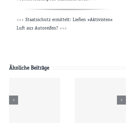
+++
Staatsschutz ermittelt: Ließen »Aktivisten«
Luft aus Autoreifen?
+++
Ähnliche Beiträge
Freitag
Donnerstag
6
07.08.2026
06.08.2026
r
09:00 Uhr
09:00 Uhr