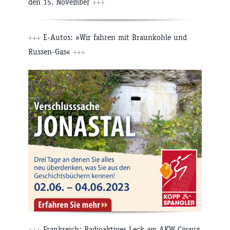
den 15. November
+++
+++
E-Autos: »Wir fahren mit Braunkohle und
Russen-Gas«
+++
+++
Frankreich: Radioaktives Leck am AKW Civaux