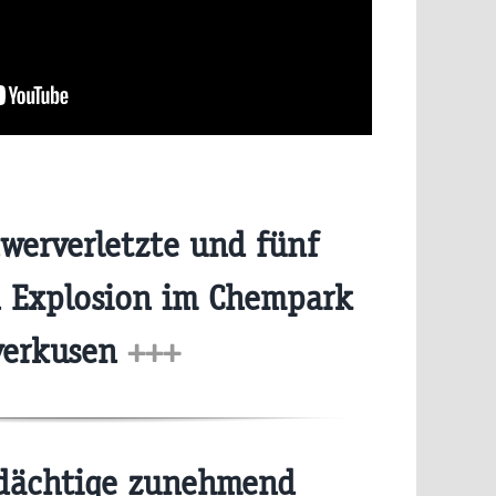
werverletzte und fünf
h Explosion im Chempark
verkusen
+++
dächtige zunehmend