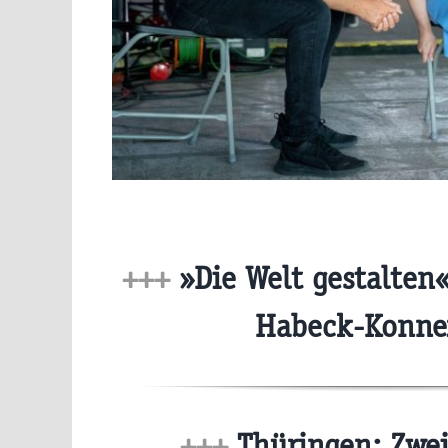
+++
»Die Welt gestalten«
Habeck-Konn
+++
Thüringen: Zwei 