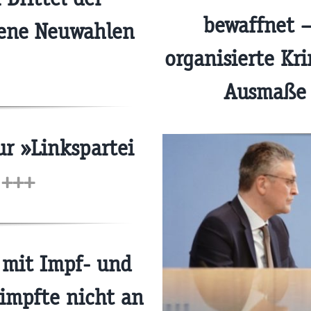
bewaffnet –
gene Neuwahlen
organisierte Kr
Ausmaße
r »Linkspartei
?
+++
 mit Impf- und
eimpfte nicht an