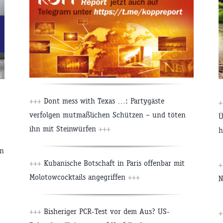
+++
Dont mess with Texas …: Partygäste
+
verfolgen mutmaßlichen Schützen – und töten
Ü
ihn mit Steinwürfen
+++
h
en
+++
Kubanische Botschaft in Paris offenbar mit
+
Molotowcocktails angegriffen
+++
N
+++
Bisheriger PCR-Test vor dem Aus? US-
+