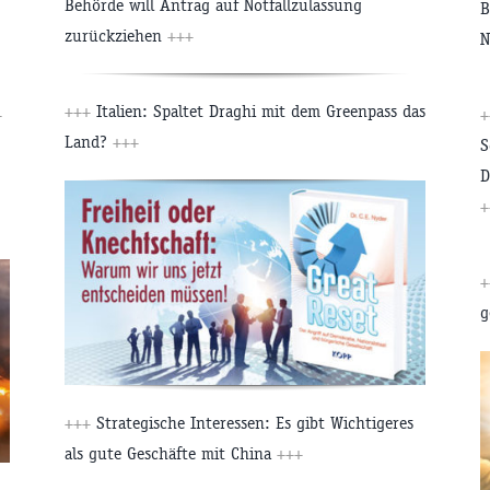
Behörde will Antrag auf Notfallzulassung
B
zurückziehen
+++
N
+++
Italien: Spaltet Draghi mit dem Greenpass das
+
+
Land?
+++
S
D
+
+
g
+++
Strategische Interessen: Es gibt Wichtigeres
als gute Geschäfte mit China
+++