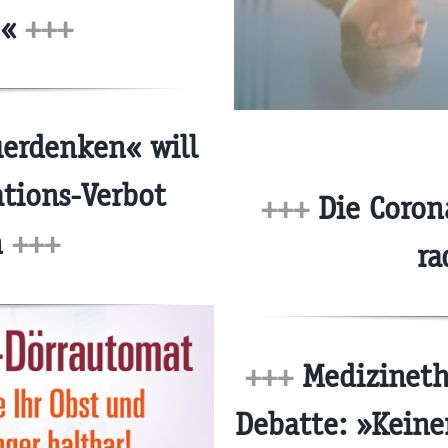
!«
+++
erdenken« will
tions-Verbot
+++
Die Coron
n
+++
ra
+++
Medizineth
Debatte: »Keiner