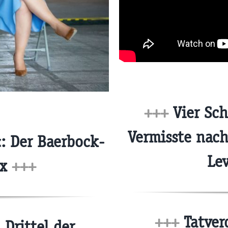
+++
Vier Sch
Vermisste nac
: Der Baerbock-
Le
ex
+++
+++
Tatver
Drittel der