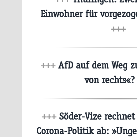
Einwohner für vorgezo
+++
+++
AfD auf dem Weg zu
von rechts«
+++
Söder-Vize rechnet
Corona-Politik ab: »Ung