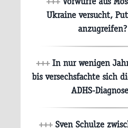
+++
Vorwürfe aus Mos
Ukraine versucht, Pu
anzugreifen
+++
In nur wenigen Jahr
bis versechsfachte sich d
ADHS-Diagnos
+++
Sven Schulze zwisc