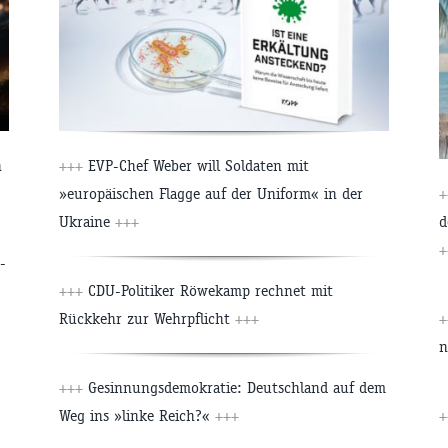
h
+++
EVP-Chef Weber will Soldaten mit
»europäischen Flagge auf der Uniform« in der
+
Ukraine
+++
d
+
-
+++
CDU-Politiker Röwekamp rechnet mit
Rückkehr zur Wehrpflicht
+++
+
n
+++
Gesinnungsdemokratie: Deutschland auf dem
Weg ins »linke Reich?«
+++
+