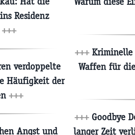
kau: Hat die
Warum diese Ein
tins Residenz
?
+++
+++
Kriminelle
en verdoppelte
Waffen für di
ie Häufigkeit der
en
+++
+++
Goodbye De
hen Angst und
langer Zeit ver