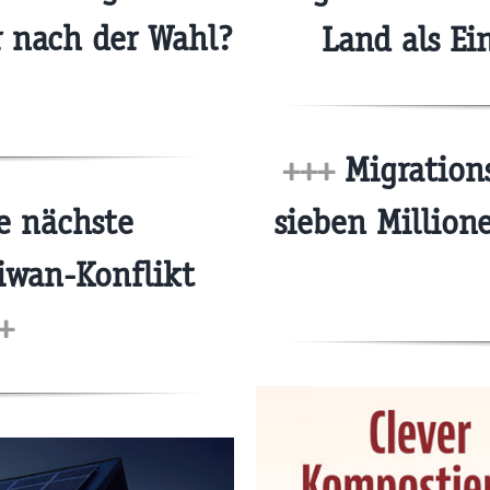
r nach der Wahl?
Land als E
+++
Migrations
e nächste
sieben Million
aiwan-Konflikt
+