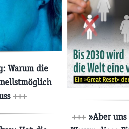
g: Warum die
nellstmöglich
uss
+++
+++
»Aber uns 