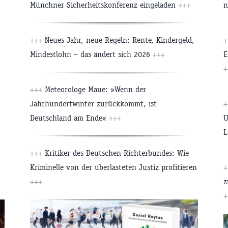
Münchner Sicherheitskonferenz eingeladen
+++
n
+++
Neues Jahr, neue Regeln: Rente, Kindergeld,
+
Mindestlohn – das ändert sich 2026
+++
E
+
+++
Meteorologe Maue: »Wenn der
Jahrhundertwinter zurückkommt, ist
+
Deutschland am Ende«
+++
U
L
+++
Kritiker des Deutschen Richterbundes: Wie
Kriminelle von der überlasteten Justiz profitieren
+
+++
z
+