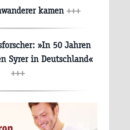
inwanderer kamen
+++
forscher: »In 50 Jahren
en Syrer in Deutschland«
+++