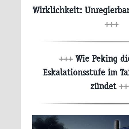
Wirklichkeit: Unregierba
+++
+++
Wie Peking di
Eskalationsstufe im T
zündet
++