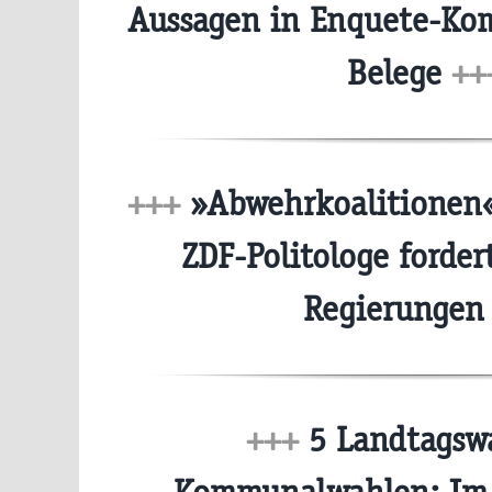
Aussagen in Enquete-Ko
Belege
++
+++
»Abwehrkoalitionen«
ZDF-Politologe forder
Regierunge
+++
5 Landtagswa