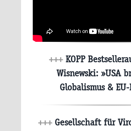
+++
KOPP Bestsellera
Wisnewski: »USA b
Globalismus & EU
+++
Gesellschaft für Viro