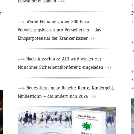
Einwanderer kamen
+++
+
k
P
+++
Werbe-Millionen, über 200 Euro
+
Verwaltungskosten pro Versicherten – das
Einsparpotenzial der Krankenkassen
+++
+
n
+++
Nach Ausschluss: AfD wird wieder zur
Münchner Sicherheitskonferenz eingeladen
+++
+
E
+++
Neues Jahr, neue Regeln: Rente, Kindergeld,
+
Mindestlohn – das ändert sich 2026
+++