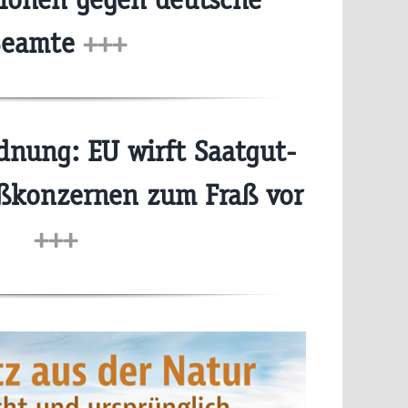
Beamte
+++
dnung: EU wirft Saatgut-
ßkonzernen zum Fraß vor
+++