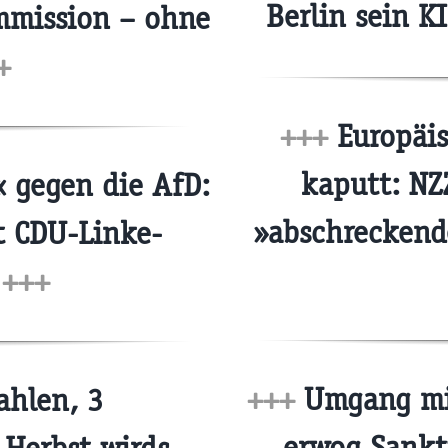
Berlin sein K
mmission – ohne
+
+++
Europäis
kaputt: NZ
 gegen die AfD:
»abschreckende
t CDU-Linke-
n
+++
+++
Umgang mit
hlen, 3
erwog Sankt