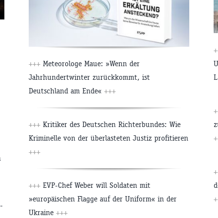
+
+++
Meteorologe Maue: »Wenn der
U
Jahrhundertwinter zurückkommt, ist
L
Deutschland am Ende«
+++
+
+++
Kritiker des Deutschen Richterbundes: Wie
z
Kriminelle von der überlasteten Justiz profitieren
+
+++
h
+
+++
EVP-Chef Weber will Soldaten mit
d
»europäischen Flagge auf der Uniform« in der
+
-
Ukraine
+++