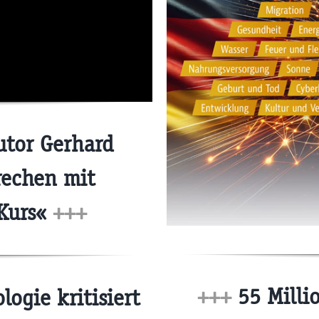
utor Gerhard
rechen mit
-Kurs«
+++
+++
55 Milli
logie kritisiert