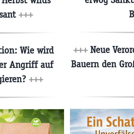
Herbst wirds
ssant
+++
+++
Neue Veror
ion: Wie wird
Bauern den Gro
er Angriff auf
gieren?
+++