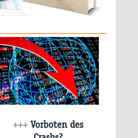
+++
Vorboten des
Crashs?