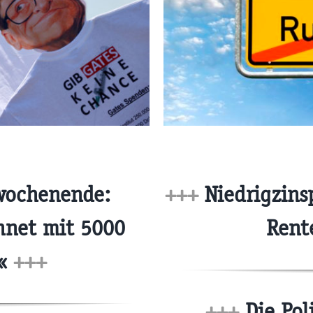
wochenende:
+++
Niedrigzinsp
chnet mit 5000
Rent
n«
+++
+++
Die Pol