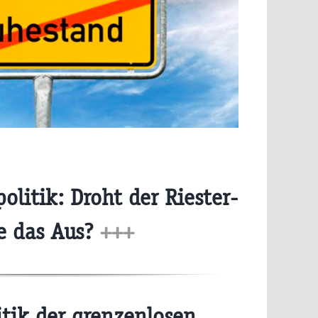
olitik: Droht der Riester-
e das Aus?
+++
itik der grenzenlosen