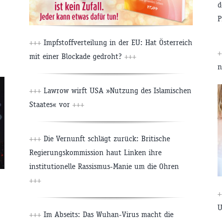
d
P
+++
Impfstoffverteilung in der EU: Hat Österreich
+
mit einer Blockade gedroht?
+++
n
+++
Lawrow wirft USA »Nutzung des Islamischen
Staates« vor
+++
+++
Die Vernunft schlägt zurück: Britische
Regierungskommission haut Linken ihre
institutionelle Rassismus-Manie um die Ohren
+++
+
U
+++
Im Abseits: Das Wuhan-Virus macht die