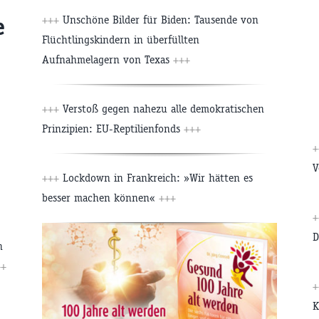
+++
Unschöne Bilder für Biden: Tausende von
e
Flüchtlingskindern in überfüllten
Aufnahmelagern von Texas
+++
+++
Verstoß gegen nahezu alle demokratischen
Prinzipien: EU-Reptilienfonds
+++
+
V
+++
Lockdown in Frankreich: »Wir hätten es
besser machen können«
+++
+
D
n
++
+
K