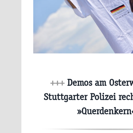
+++
Demos am Oster
Stuttgarter Polizei re
»Querdenker