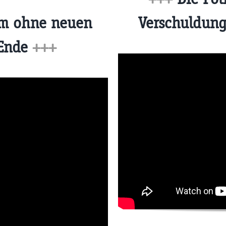
um ohne neuen
Verschuldung
 Ende
+++