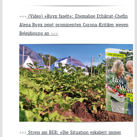
+++
(Video) »Buyx faselt«: Ehemalige Ethikrat-Chefin
Alena Buyx zeigt prominenten Corona-Kritiker wegen
Beleidigung an
+++
+++
Stress am BER: »Die Situation eskaliert immer