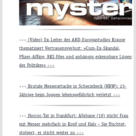
+++
(Video) Ex-Leiter des ARD-Europastudios Krause
thematisiert Vertrauensverlust: »Cum-Ex-Skandal,
Pfizer-Affäre, RKI-Files und anhängig erkennbare Lügen
der Politiker«
+++
+++
Brutale Messerattacke in Schermbeck (NRW): 23-
Jährige beim Joggen lebensgefährlich verletzt
+++
+++
Horror-Tat in Frankfurt: Afghane (19) sticht Frau
mit Messer mehrfach in Kopf und Hals – Sie flüchtet,
stolpert, er sticht weiter zu
+++