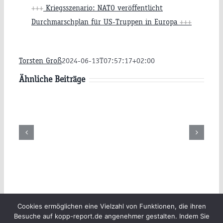
+++
Kriegsszenario: NATO veröffentlicht
Durchmarschplan für US-Truppen in Europa
+++
Torsten Groß
2024-06-13T07:57:17+02:00
Ähnliche Beiträge
g
Freitag
Donnerstag
26
07.08.2026
06.08.2026
hr
09:00 Uhr
09:00 Uhr
Beiträge
Archiv
Impressum
Cookies ermöglichen eine Vielzahl von Funktionen, die ihren
Besuche auf kopp-report.de angenehmer gestalten. Indem Sie
Newsletter
Kopp Verlag
Datenschutzerklärung