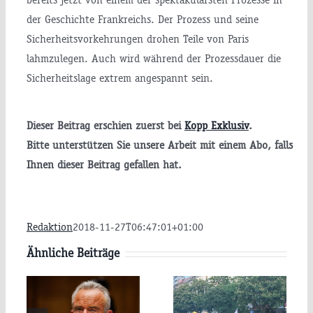
der Geschichte Frankreichs. Der Prozess und seine
Sicherheitsvorkehrungen drohen Teile von Paris
lahmzulegen. Auch wird während der Prozessdauer die
Sicherheitslage extrem angespannt sein.
Dieser Beitrag erschien zuerst bei
Kopp Exklusiv
.
itsminister
Bitte unterstützen Sie unsere Arbeit mit einem Abo, falls
Ihnen dieser Beitrag gefallen hat.
P
.
Redaktion
2018-11-27T06:47:01+01:00
y
Ähnliche Beiträge
AfD-
t
Pläne:
Parteitag:
te
Werden