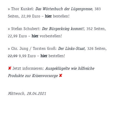
» Thor Kunkel:
Das Wörterbuch der Lügenpresse
, 383
Seiten, 22,99 Euro –
hier
bestellen!
» Stefan Schubert:
Der Bürgerkrieg kommt!
, 352 Seiten,
22,99 Euro –
hier
vorbestellen!
» Chr. Jung / Torsten Groß:
Der Links-Staat
, 326 Seiten,
22,99
9,99 Euro –
hier
bestellen!
✘
Jetzt informieren:
Ausgeklügelte wie hilfreiche
Produkte zur Krisenvorsorge
✘
tsminister
Mittwoch, 28.04.2021
P