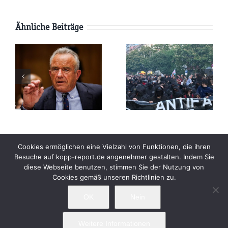
Ähnliche Beiträge
AfD-
Pläne:
Parteitag:
e
Werden die
Wird die
USA
Terroristen-
kungen
Russland
Antifa
vernichten
durchdrehen?
Beiträge
Archiv
Impressum
Newsletter
Cookies ermöglichen eine Vielzahl von Funktionen, die ihren
Besuche auf kopp-report.de angenehmer gestalten. Indem Sie
Kopp Verlag
Datenschutzerklärung
h
diese Webseite benutzen, stimmen Sie der Nutzung von
Cookies gemäß unseren Richtlinien zu.
-
OK
Nein
e
t
Weitere Informationen