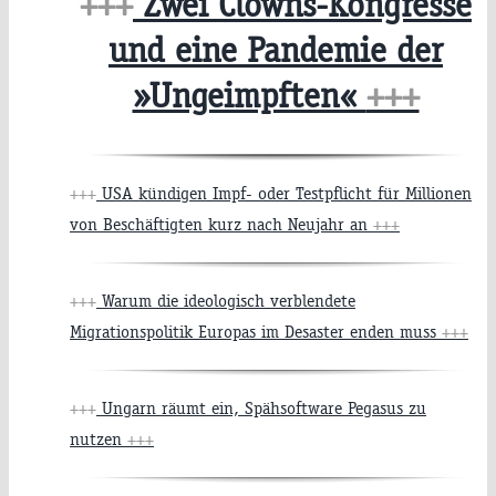
+++
Zwei Clowns-Kongresse
und eine Pandemie der
»Ungeimpften«
+++
+++
USA kündigen Impf- oder Testpflicht für Millionen
von Beschäftigten kurz nach Neujahr an
+++
+++
Warum die ideologisch verblendete
Migrationspolitik Europas im Desaster enden muss
+++
+++
Ungarn räumt ein, Spähsoftware Pegasus zu
nutzen
+++