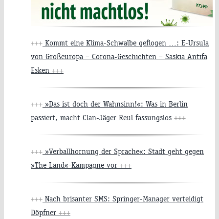
+++
Kommt eine Klima-Schwalbe geflogen …: E-Ursula
von Großeuropa – Corona-Geschichten – Saskia Antifa
Esken
+++
+++
»Das ist doch der Wahnsinn!«: Was in Berlin
passiert, macht Clan-Jäger Reul fassungslos
+++
+++
»Verballhornung der Sprache«: Stadt geht gegen
»The Länd«-Kampagne vor
+++
+++
Nach brisanter SMS: Springer-Manager verteidigt
Döpfner
+++