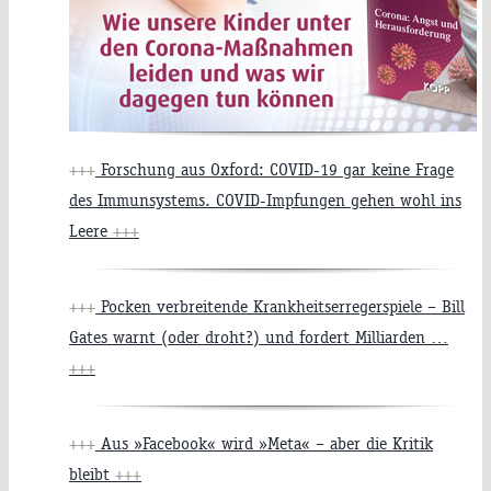
+++
Forschung aus Oxford: COVID-19 gar keine Frage
des Immunsystems. COVID-Impfungen gehen wohl ins
Leere
+++
+++
Pocken verbreitende Krankheitserregerspiele – Bill
Gates warnt (oder droht?) und fordert Milliarden …
+++
+++
Aus »Facebook« wird »Meta« – aber die Kritik
bleibt
+++