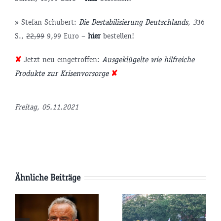
» Stefan Schubert:
Die Destabilisierung Deutschlands
, 3
36
S.,
22,99
9,99 Euro –
hier
bestellen!
✘
Jetzt neu eingetroffen:
Ausgeklügelte wie hilfreiche
Produkte zur Krisenvorsorge
✘
tsminister
Freitag, 05.11.2021
P
Ähnliche Beiträge
AfD-
Pläne:
Parteitag:
e
Werden die