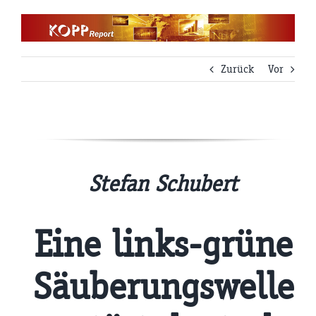
Zum
Inhalt
springen
Zurück
Vor
Stefan Schubert
Eine links-grüne
Säuberungswelle