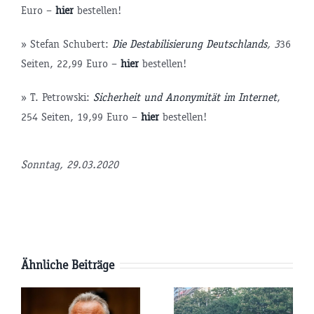
Euro –
hier
bestellen!
» Stefan Schubert:
Die Destabilisierung Deutschlands
, 3
36
Seiten, 22,99 Euro –
hier
bestellen!
» T. Petrowski:
Sicherheit und Anonymität im Internet
,
254 Seiten, 19,99 Euro –
hier
bestellen!
tsminister
Sonntag, 29.03.2020
P
Ähnliche Beiträge
AfD-
Pläne:
Parteitag: