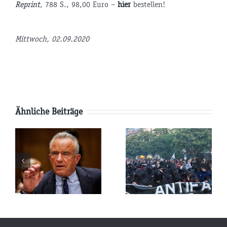
Reprint
, 788 S., 98,00 Euro –
hier
bestellen!
tsminister
Mittwoch, 02.09.2020
P
Ähnliche Beiträge
AfD-
Pläne:
Parteitag:
e
Werden die
Wird die
USA
Terroristen-
kungen
Russland
Antifa
vernichten
durchdrehen?