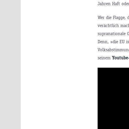
Jahren Haft ode
Wer die Flagge,
verächtlich mac
supranationale 
Denn, »die EU i
Volksabstimmung
seinem
Youtube