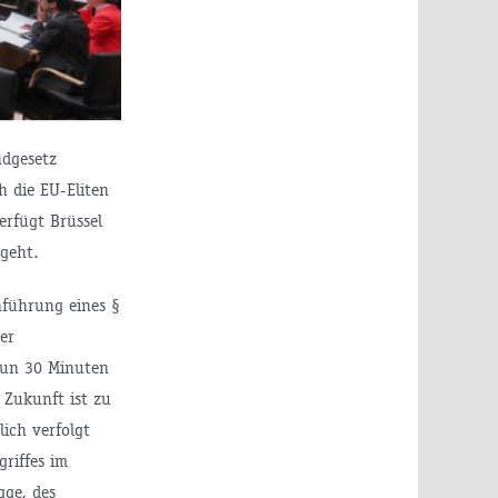
ndgesetz
h die EU-Eliten
erfügt Brüssel
 geht.
nführung eines §
er
 nun 30 Minuten
 Zukunft ist zu
lich verfolgt
riffes im
gge, des