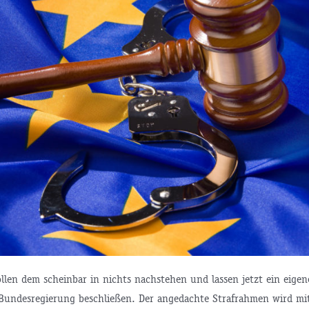
ollen dem scheinbar in nichts nachstehen und lassen jetzt ein eige
 Bundesregierung beschließen. Der angedachte Strafrahmen wird mit