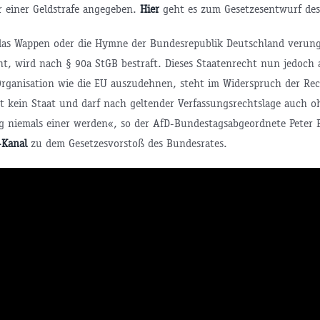
r einer Geldstrafe angegeben.
Hier
geht es zum Gesetzesentwurf des
 das Wappen oder die Hymne der Bundesrepublik Deutschland verung
ht, wird nach § 90a StGB bestraft. Dieses Staatenrecht nun jedoch 
Organisation wie die EU auszudehnen, steht im Widerspruch der Rec
st kein Staat und darf nach geltender Verfassungsrechtslage auch o
 niemals einer werden«, so der AfD-Bundestagsabgeordnete Peter 
-Kanal
zu dem Gesetzesvorstoß des Bundesrates.