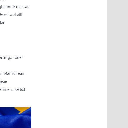
licher Kritik an
Gesetz stellt
der
erungs- oder
en Mainstream-
iese
ehmen, selbst