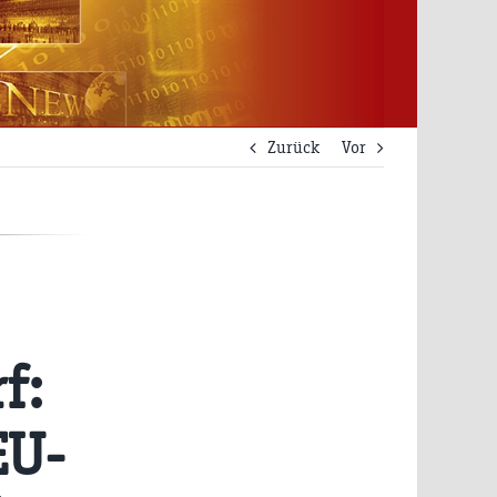
Zurück
Vor
f:
EU-