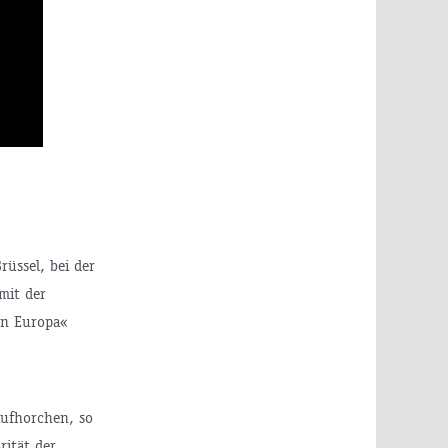
üssel, bei der
mit der
on Europa«
aufhorchen, so
rität der