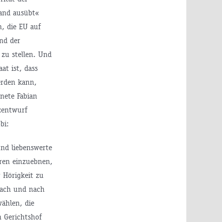
land ausübt«
, die EU auf
nd der
zu stellen. Und
at ist, dass
erden kann,
nete Fabian
zentwurf
bi:
 und liebenswerte
uren einzuebnen,
 Hörigkeit zu
 nach und nach
wählen, die
n Gerichtshof