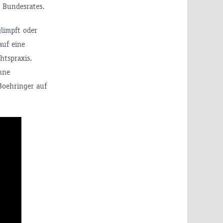
 Bundesrates.
limpft oder
auf eine
htspraxis.
hne
Boehringer auf