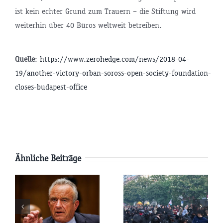
ist kein echter Grund zum Trauern – die Stiftung wird
weiterhin über 40 Büros weltweit betreiben.
Quelle
:
https://www.zerohedge.com/news/2018-04-
19/another-victory-orban-soross-open-society-foundation-
tsminister
closes-budapest-office
P
Ähnliche Beiträge
AfD-
Pläne:
Parteitag:
e
Werden die
Wird die
USA