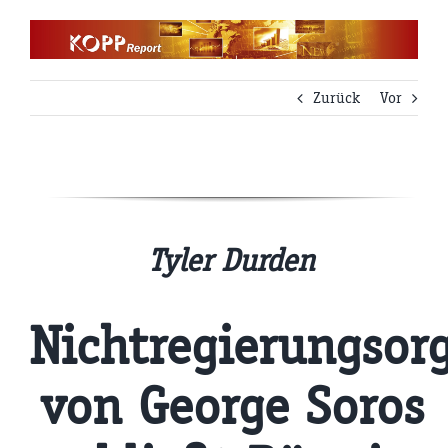
Zum
Inhalt
springen
Zurück
Vor
Tyler Durden
Nichtregierungsor
von George Soros