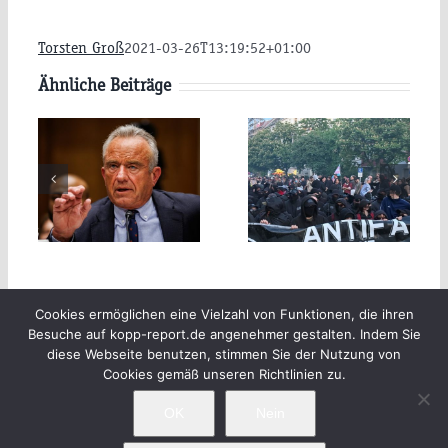
.
Torsten Groß
2021-03-26T13:19:52+01:00
y
Ähnliche Beiträge
AfD-
t
Pläne:
Parteitag:
te
Werden
Wird die
die USA
Terroristen-
rkungen
Russland
Antifa
vernichten
durchdrehen?
n,
Beiträge
Archiv
Impressum
Cookies ermöglichen eine Vielzahl von Funktionen, die ihren
Besuche auf kopp-report.de angenehmer gestalten. Indem Sie
Newsletter
Kopp Verlag
Datenschutzerklärung
ch
diese Webseite benutzen, stimmen Sie der Nutzung von
Cookies gemäß unseren Richtlinien zu.
9-
OK
Nein
fe