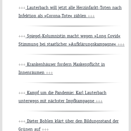
+++
Lauterbach will jetzt alle Herzinfarkt-Toten nach
Infektion als »Corona-Tote« zählen
+++
+++
Spiegel-Kolumnistin macht wegen »Long Covid«
Stimmung bei staatlicher »Aufklärungskampagne«
+++
+++
Krankenhäuser fordern Maskenpflicht in
Innenräumen
+++
+++
Kampf um die Pandemie: Karl Lauterbach
unterwegs mit nächster Impfkampagne
+++
+++
Dieter Bohlen klärt über den Bildungsstand der
Grünen auf
+++