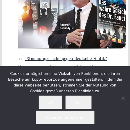
+++
Stimmungsmache gegen deutsche Politik?
Verfassungsschutz warnt vor Extremisten
+++
Cookies ermöglichen eine Vielzahl von Funktionen, die ihren
Besuche auf kopp-report.de angenehmer gestalten. Indem Sie
diese Webseite benutzen, stimmen Sie der Nutzung von
+++
Ausgestoßene der Woche: »Wir haben mitgemacht«
Cookies gemäß unseren Richtlinien zu.
+++
OK
Nein
+++
Nahrungspreise im Großhandel stark gestiegen
+++
Weitere Informationen