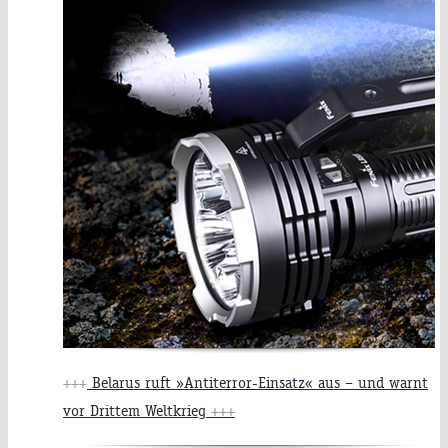
+++
Belarus ruft »Antiterror-Einsatz« aus – und warnt
vor Drittem Weltkrieg
+++