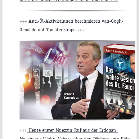
+++
Anti-Öl-Aktivistinnen beschmieren van-Gogh-
Gemälde mit Tomatensuppe
+++
+++
Heute erster Muezzin-Ruf aus der Erdogan-
Moschee: »Allahu Akbar« über den Dächern von Köln