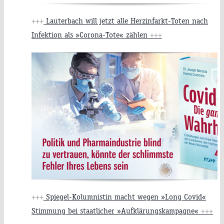
+++
Lauterbach will jetzt alle Herzinfarkt-Toten nach
Infektion als »Corona-Tote« zählen
+++
+++
Spiegel-Kolumnistin macht wegen »Long Covid«
Stimmung bei staatlicher »Aufklärungskampagne«
+++