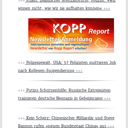
+++
Friaul: islamischer Grenzansturm, Polizist: »Wir
wissen nicht, wie wir sie aufhalten können«
+++
+++
Polizeigewalt, USA: 57 Polizisten quittieren Job
nach Kollegen-Suspendierung
+++
+++
Putins Schützenhilfe: Russische Extremisten
trainieren deutsche Neonazis in Geheimcamp
+++
+++
Kein Scherz: Chinesischer Milliardär und Steve
Bannon rufen »neuen Bundesstaat China« aus
+++