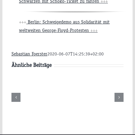
Schwarzen mit Schoko-Ticket zu fahren
+++
+++
Berlin: Schweigedemo aus Solidarität mit
weltweiten George-Floyd-Protesten
+++
Sebastian Foerster
2020-06-07T14:25:39+02:00
Ähnliche Beiträge
g
Samstag
Freitag
26
08.08.2026
07.08.2026
hr
09:00 Uhr
09:00 Uhr