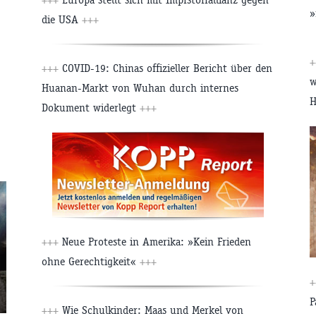
»
die USA
+++
+
+++
COVID-19: Chinas offizieller Bericht über den
w
Huanan-Markt von Wuhan durch internes
H
Dokument widerlegt
+++
+++
Neue Proteste in Amerika: »Kein Frieden
ohne Gerechtigkeit«
+++
+
P
+++
Wie Schulkinder: Maas und Merkel von