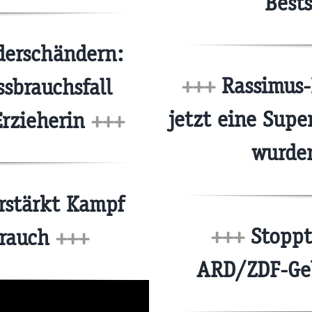
Bests
erschändern:
+++
Rassimus-
sbrauchsfall
jetzt eine Supe
Erzieherin
+++
wurde
rstärkt Kampf
+++
Stoppt
brauch
+++
ARD/ZDF-Ge