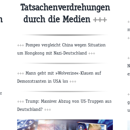
Tatsachenverdrehungen
n
durch die Medien
+++
+
m
+
+++
Pompeo vergleicht China wegen Situation
um Hongkong mit Nazi-Deutschland
+++
+
N
+++
Mann geht mit »Wolverine«-Klauen auf
e
Demonstranten in USA los
+++
r
+
+++
Trump: Massiver Abzug von US-Truppen aus
g
Deutschland?
+++
u