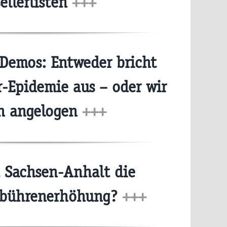
ellerlisten
+++
Demos: Entweder bricht
r-Epidemie aus – oder wir
n angelogen
+++
 Sachsen-Anhalt die
bührenerhöhung?
+++