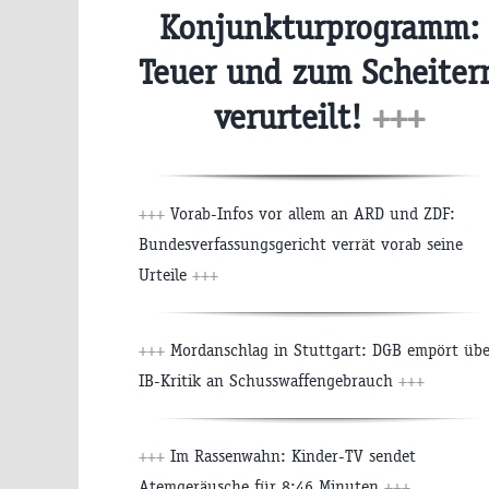
Konjunkturprogramm:
Teuer und zum Scheiter
verurteilt!
+++
+++
Vorab-Infos vor allem an ARD und ZDF:
Bundesverfassungsgericht verrät vorab seine
Urteile
+++
+++
Mordanschlag in Stuttgart: DGB empört übe
IB-Kritik an Schusswaffengebrauch
+++
+++
Im Rassenwahn: Kinder-TV sendet
Atemgeräusche für 8:46 Minuten
+++