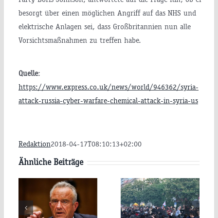
besorgt über einen möglichen Angriff auf das NHS und
elektrische Anlagen sei, dass Großbritannien nun alle
Vorsichtsmaßnahmen zu treffen habe.
Quelle
:
itsminister
https://www.express.co.uk/news/world/946362/syria-
attack-russia-cyber-warfare-chemical-attack-in-syria-us
P
.
Redaktion
2018-04-17T08:10:13+02:00
y
Ähnliche Beiträge
AfD-
t
Pläne:
Parteitag:
te
Werden
Wird die