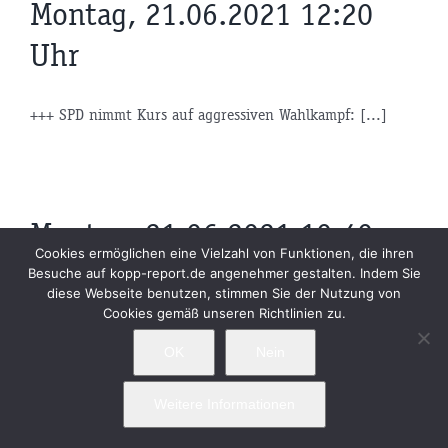
Montag, 21.06.2021 12:20
Uhr
+++ SPD nimmt Kurs auf aggressiven Wahlkampf: [...]
Montag, 21.06.2021 10:40
Cookies ermöglichen eine Vielzahl von Funktionen, die ihren
Uhr
Besuche auf kopp-report.de angenehmer gestalten. Indem Sie
diese Webseite benutzen, stimmen Sie der Nutzung von
Cookies gemäß unseren Richtlinien zu.
+++ Muslimischer Antisemitismus: Was bringt das Verbot
OK
Nein
[...]
Weitere Informationen